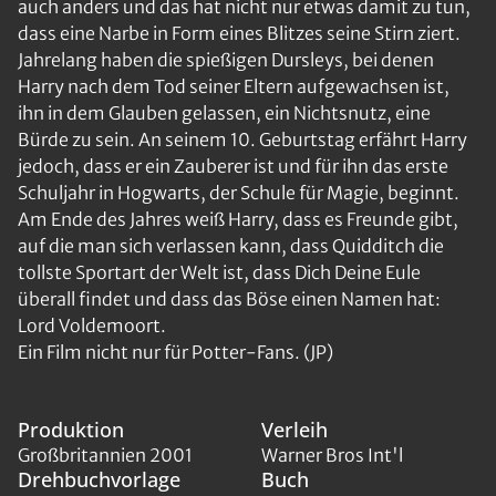
auch anders und das hat nicht nur etwas damit zu tun,
dass eine Narbe in Form eines Blitzes seine Stirn ziert.
Jahrelang haben die spießigen Dursleys, bei denen
Harry nach dem Tod seiner Eltern aufgewachsen ist,
ihn in dem Glauben gelassen, ein Nichtsnutz, eine
Bürde zu sein. An seinem 10. Geburtstag erfährt Harry
jedoch, dass er ein Zauberer ist und für ihn das erste
Schuljahr in Hogwarts, der Schule für Magie, beginnt.
Am Ende des Jahres weiß Harry, dass es Freunde gibt,
auf die man sich verlassen kann, dass Quidditch die
tollste Sportart der Welt ist, dass Dich Deine Eule
überall findet und dass das Böse einen Namen hat:
Lord Voldemoort.
Ein Film nicht nur für Potter-Fans. (JP)
Produktion
Verleih
Großbritannien 2001
Warner Bros Int'l
Drehbuchvorlage
Buch