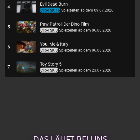
Evil Dead Burn
4
Clip-FSK 16
Spielzeiten ab dem 09.07.2026
Paw Patrol: Der Dino Film
5
Clip-FSK 0
Spielzeiten ab dem 06.08.2026
You, Me & Italy
6
Clip-FSK 0
Spielzeiten ab dem 06.08.2026
Toy Story 5
7
Clip-FSK 0
Spielzeiten ab dem 23.07.2026
Chéri, ich komme! - Die Erfindung der Lust
8
Clip-FSK 0
Spielzeiten ab dem 23.07.2026
Minions & Monster
9
Clip-FSK 6
Spielzeiten ab dem 01.07.2026
Vaiana - Live Action
10
Clip-FSK 0
Spielzeiten ab dem 09.07.2026
DAS LÄUFT BEI UNS