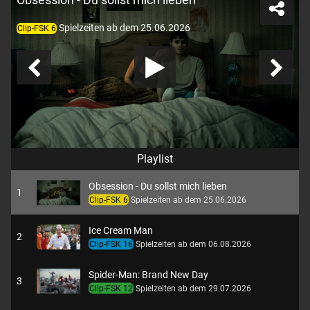
Spielzeiten ab dem 25.06.2026
Clip-FSK 6
Playlist
Obsession - Du sollst mich lieben
1
Clip-FSK 6
Spielzeiten ab dem 25.06.2026
Ice Cream Man
2
Clip-FSK 16
Spielzeiten ab dem 06.08.2026
Spider-Man: Brand New Day
3
Clip-FSK 12
Spielzeiten ab dem 29.07.2026