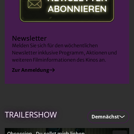
Newsletter
Melden Sie sich für den wöchentlichen
Newsletter inklusive Programm, Aktionen und
weiteren Filminformationen des Kinos an.
Zur Anmeldung
TRAILERSHOW
Demnächst
Obsession - Du sollst mich lieben