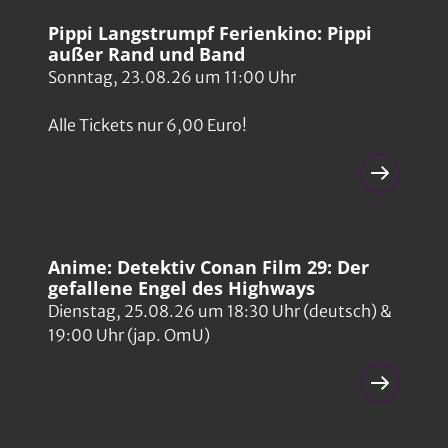
Bud Spencer: Sie nannten ihn Plattfuß
39
Pippi Langstrumpf Ferienkino: Pippi
Spielzeiten ab dem 02.07.2026
außer Rand und Band
Sonntag, 23.08.26 um 11:00 Uhr
Der Name der Rose
40
Clip-FSK 16
Spielzeiten ab dem 05.12.2023
Alle Tickets nur 6,00 Euro!
After the Hunt
41
Clip-FSK 12
Spielzeiten ab dem 16.10.2025
Nobody ist der Größte
42
Spielzeiten ab dem 04.06.2026
Anime: Detektiv Conan Film 29: Der
Der perfekte Urlaub
43
gefallene Engel des Highways
Clip-FSK 0
Spielzeiten ab dem 22.10.2026
Dienstag, 25.08.26 um 18:30 Uhr (deutsch) &
Hotel Transsilvanien 2
19:00 Uhr (jap. OmU)
44
Clip-FSK 0
Spielzeiten ab dem 15.10.2015
Gänsehaut
45
Clip-FSK 6
Spielzeiten ab dem 04.02.2016