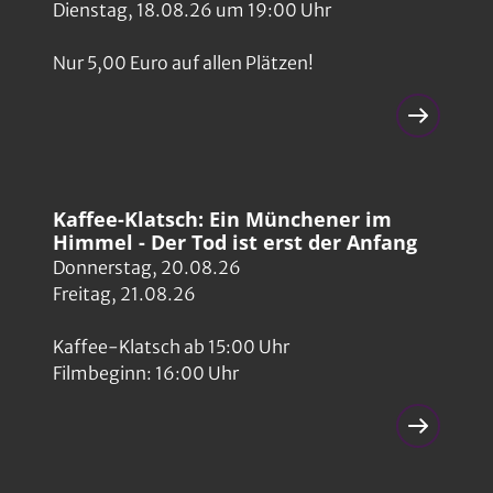
Dienstag, 18.08.26 um 19:00 Uhr
Shrek - Der tollkühne Held (25 Jahre)
32
Clip-FSK 0
Spielzeiten ab dem 12.09.2026
Nur 5,00 Euro auf allen Plätzen!
Sommer auf Asphalt
33
Clip-FSK 6
Spielzeiten ab dem 04.06.2026
Bibi Blocksberg - Die total verhexte Zeitreise
34
Clip-FSK 0
Spielzeiten ab dem 24.09.2026
Kaffee-Klatsch: Ein Münchener im
Emil und die Detektive
35
Himmel - Der Tod ist erst der Anfang
Clip-FSK 0
Spielzeiten ab dem 24.09.2026
Donnerstag, 20.08.26
Freitag, 21.08.26
Terminator 2: Tag der Abrechnung 35th Anniversary
36
Clip-FSK 12
Spielzeiten ab dem 27.08.2026
Kaffee-Klatsch ab 15:00 Uhr
Spa Weekend
Filmbeginn: 16:00 Uhr
37
Clip-FSK 6
Spielzeiten ab dem 24.09.2026
Virginia Woolf's Night and Day
38
Clip-FSK 0
Spielzeiten ab dem 09.07.2026