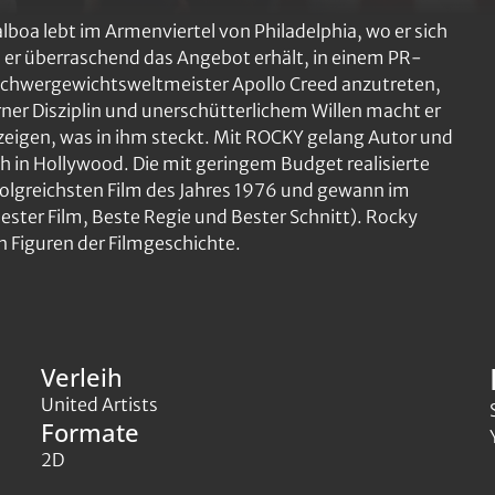
oa lebt im Armenviertel von Philadelphia, wo er sich
s er überraschend das Angebot erhält, in einem PR-
chwergewichtsweltmeister Apollo Creed anzutreten,
rner Disziplin und unerschütterlichem Willen macht er
u zeigen, was in ihm steckt. Mit ROCKY gelang Autor und
h in Hollywood. Die mit geringem Budget realisierte
lgreichsten Film des Jahres 1976 und gewann im
ster Film, Beste Regie und Bester Schnitt). Rocky
en Figuren der Filmgeschichte.
Verleih
United Artists
Formate
2D